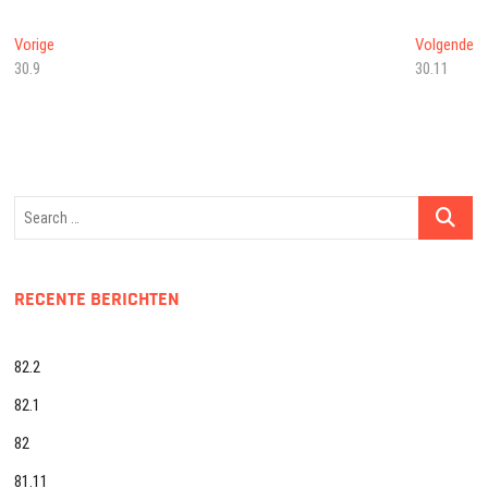
Bericht
Vorig
Vo
Vorige
Volgende
bericht:
be
30.9
30.11
navigatie
Search
…
RECENTE BERICHTEN
82.2
82.1
82
81.11