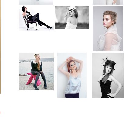
Volgend
e
bericht: