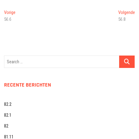
Bericht
Vorig
Vo
Vorige
Volgende
bericht:
be
56.6
56.8
navigatie
Search
…
RECENTE BERICHTEN
82.2
82.1
82
81.11